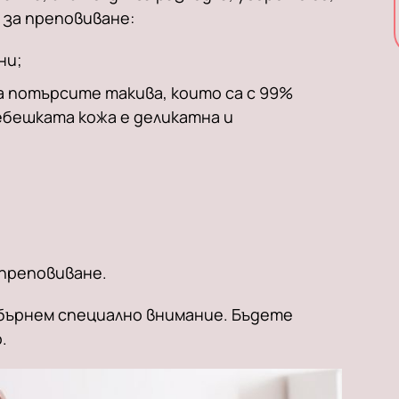
 за преповиване:
ни;
а потърсите такива, които са с 99%
ебешката кожа е деликатна и
 преповиване.
обърнем специално внимание. Бъдете
.