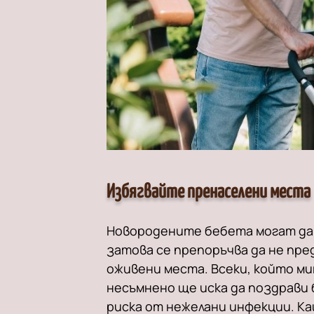
Избягвайте пренаселени места
Новородените бебета могат да 
затова се препоръчва да не пр
оживени места. Всеки, който ми
несъмнено ще иска да поздрави 
риска от нежелани инфекции. К