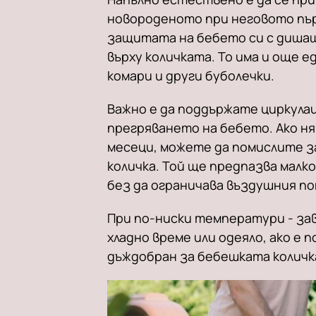
новороденото при неговото пър
защитата на бебето си с дишащ
върху количката. То има и още 
комари и други буболечки.
Важно е да поддържате циркулац
прегряването на бебето. Ако н
месеци, можете да помислите з
количка. Той ще предпазва малк
без да ограничава въздушния по
При по-ниски температури - за
хладно време или одеяло, ако е 
дъждобран за бебешката количк