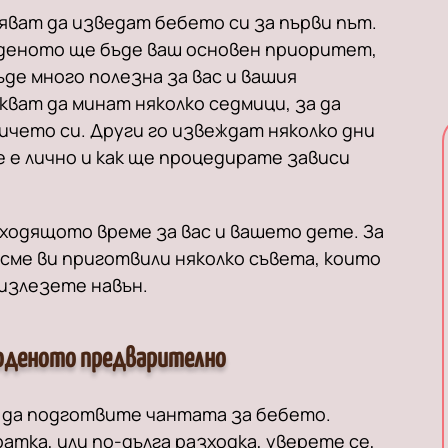
ват да изведат бебето си за първи път.
оденото ще бъде ваш основен приоритет,
ъде много полезна за вас и вашия
кват да минат няколко седмици, за да
ничето си. Други го извеждат няколко дни
 е лично и как ще процедирате зависи
ходящото време за вас и вашето дете. За
 сме ви приготвили няколко съвета, които
излезете навън.
оденото предварително
е да подготвите чантата за бебето.
атка, или по-дълга разходка, уверете се,