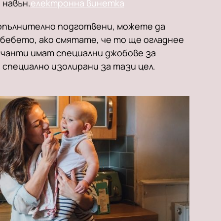
 навън.
електронна винетка
допълнително подготвени, можете да
 бебето, ако смятате, че то ще огладнее
 чанти имат специални джобове за
 специално изолирани за тази цел.