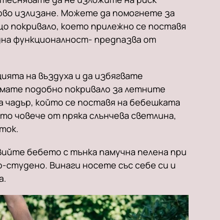
во излизане. Можете да помогнете за
о покривало, което прилежно се поставя
една функционалност- предпазва от
ията на въздуха и да избягвате
ямате подобно покривало за летните
а чадър, който се поставя на бебешката
ото човече от пряка слънчева светлина,
ток.
вийте бебето с тънка памучна пелена при
по-студено. Винаги носете със себе си и
а.