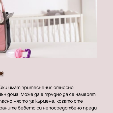
не
айки имат притеснения относно
ън дома. Може да е трудно да се намерят
асно място за кърмене, когато сте
храните бебето си непосредствено преди