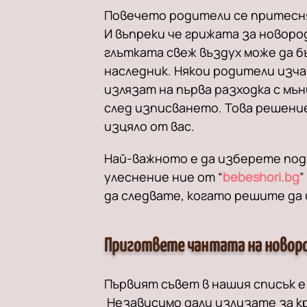
Повечето родители се притесня
И въпреки че грижата за новор
глътката свеж въздух може да б
наследник. Някои родители изча
излязат на първа разходка с мъ
след изписването. Това решение
изцяло от вас.
Най-важното е да изберете под
улеснение ние от “
bebeshori.bg
”
да следвате, когато решите да 
Пригответе чантата на новор
Първият съвет в нашия списък 
Независимо дали излизате за кр