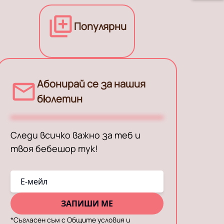
Популярни
Абонирай се за нашия
бюлетин
Следи всичко важно за теб и
твоя бебешор тук!
E-мейл
ЗАПИШИ МЕ
*
Съгласен съм с Общите условия и