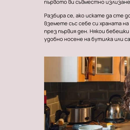
първото ви съвместно излизане
Разбира се, ако искате да сте 
вземете със себе си храната на
през първия ден. Някои бебешки
удобно носене на бутилка или са