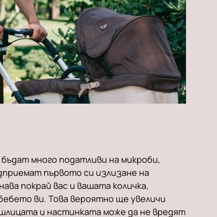
бъдат много податливи на микроби,
едприемат първото си излизане на
нава покрай вас и вашата количка,
бебето ви. Това вероятно ще увеличи
ашлицата и настинката може да не вредят