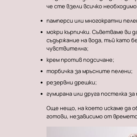
че сте взели всичко необходимо
памперси или многократни пеле
мокри кърпички. Съветваме ви д
съдържание на вода, тъй като б
чувствителна;
крем против подсичане;
торбичка за мръсните пелени;
резервни дрешки;
гумирана или друга постелка за
Още нещо, на което искаме да 
готови, независимо от времето