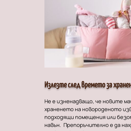
Излезте след времето за хране
Не е изненадващо, че новите м
храненето на новороденото изв
подходящи помещения или безоп
навън. Препоръчително е да на