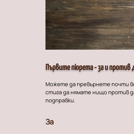
Първите пюрета - за и против
Можете да превърнете почти вс
стига да нямате нищо против д
подправки.
За