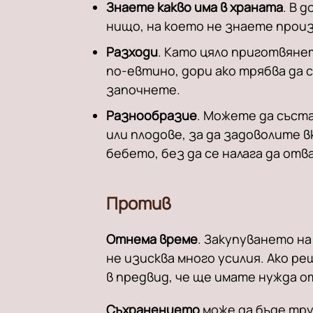
Знаете какво има в храната
. В 
нищо, на което не знаете произ
Разходи
. Като цяло приготвяне
по-евтино, дори ако трябва да с
започнете.
Разнообразие
. Можете да съст
или плодове, за да задоволите 
бебето, без да се налага да от
Против
Отнема време
. Закупуването н
не изисква много усилия. Ако р
в предвид, че ще имате нужда о
Съхранението
може да бъде тр