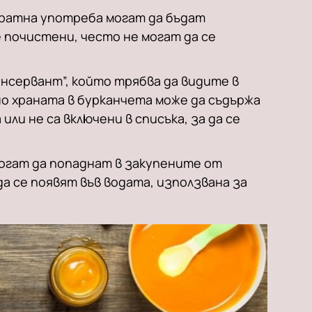
кратна употреба могат да бъдат
е почистени, често не могат да се
онсервант”, който трябва да видите в
но храната в бурканчета може да съдържа
или не са включени в списъка, за да се
.
огат да попаднат в закупените от
да се появят във водата, използвана за