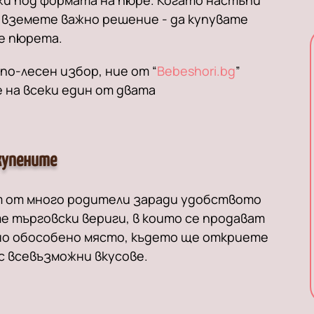
ожи под формата на пюре. Когато настъпи
а вземете важно решение - да купувате
е пюрета.
по-лесен избор, ние от “
Bebeshori.bg
”
 на всеки един от двата
купените
т от много родители заради удобството
е търговски вериги, в които се продават
но обособено място, където ще откриете
с всевъзможни вкусове.