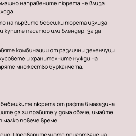
домашно направените пюрета не влиза
хода.
то на първите бебешки пюрета излиза
и купите пасатор или блендер, за да
авяте комбинации от различни зеленчуци
вкусовете и хранителните нужди на
варяте множество бурканчета.
а бебешките пюрета от рафта в магазина
ешите да ги правите у дома обаче, имайте
т малко повече време.
удно. Предварителното приготвяне на