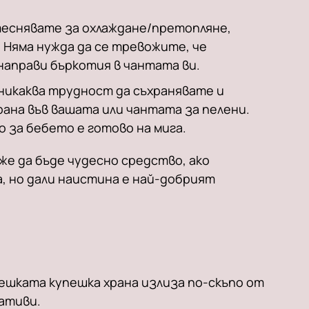
итеснявате за охлаждане/претопляне,
 Няма нужда да се тревожите, че
 направи бъркотия в чантата ви.
 никаква трудност да съхранявате и
ана във вашата или чантата за пелени.
о за бебето е готово на мига.
же да бъде чудесно средство, ако
, но дали наистина е най-добрият
бешката купешка храна излиза по-скъпо от
ативи.