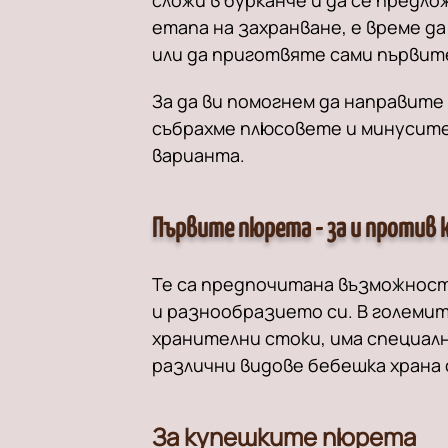
сложи в бурканче и да се предл
етапа на захранване, е време д
или да приготвяте сами първит
За да ви помогнем да направите 
събрахме плюсовете и минусите
варианта.
Първите пюрета - за и против 
Те са предпочитана възможнос
и разнообразието си. В големит
хранителни стоки, има специал
различни видове бебешка храна 
За купешките пюрета