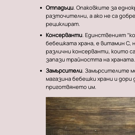
Отпадъци
. Опаковките за едно
разточителни, а ако не са добр
рециклират.
Консерванти
. Единственият “к
бебешката храна, е витамин С, 
различни консерванти, които са 
запази трайността на храната
Замърсители
. Замърсителите м
магазина бебешки храни и дори 
приготвянето им.