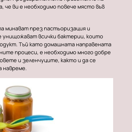
, че ви е необходимо повече място във
а минават през пастьоризация и
е унищожават всички бактерии, които
продукт. Тъй като домашната направената
ените процеси, е необходимо много добре
вете и зеленчуците, както и да се
а навреме.