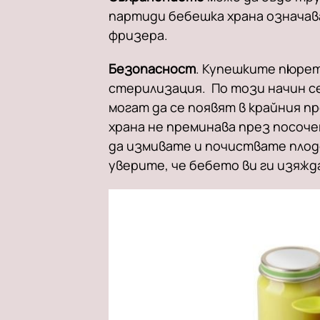
партиди бебешка храна означава
фризера.
Безопасност
. Купешките пюрет
стерилизация. По този начин с
могат да се появят в крайния 
храна не преминава през посоч
да измивате и почиствате плодо
уверите, че бебето ви ги изяжд