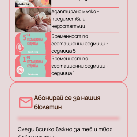
Адаптирано мляко -
предимства и
недостатъци
Бременност по
гестационни седмици -
седмица 5
Бременност по
гестационни седмици -
седмица 1
Абонирай се за нашия
бюлетин
Следи всичко важно за теб и твоя