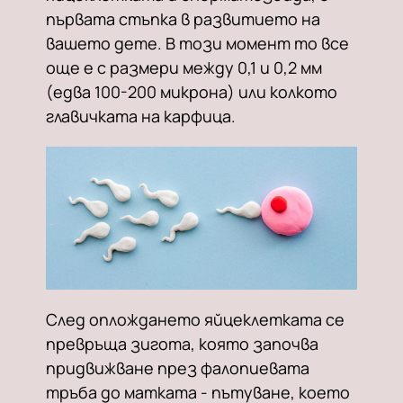
първата стъпка в развитието на
вашето дете. В този момент то все
още е с размери между 0,1 и 0,2 мм
(едва 100-200 микрона) или колкото
главичката на карфица.
След оплождането яйцеклетката се
превръща зигота, която започва
придвижване през фалопиевата
тръба до матката - пътуване, което