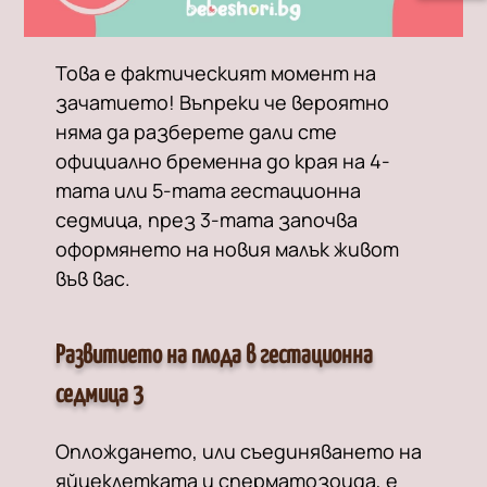
Това е фактическият момент на
зачатието! Въпреки че вероятно
няма да разберете дали сте
официално бременна до края на 4-
тата или 5-тата гестационна
седмица, през 3-тата започва
оформянето на новия малък живот
във вас.
Развитието на плода в гестационна
седмица 3
Оплождането, или съединяването на
яйцеклетката и сперматозоида, е