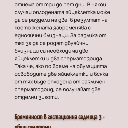
отнема от три до пет дни. В някои
случаи оплодената яйцеклетка може
да се раздели на две, в резултат на
което жената забременява с
еднояйчни близнаци. За разлика от
тях за да се родят двуяйчни
близнаци са необходими две
яйцеклетки и два сперматозоида.
Така че, ако по време на овулацията
освободите две яйцеклетки и всяка
от тях бъде оплодена от различен
сперматозоид, се получават две
отделни зиготи.
Бременност в гестационна седмица 3 -
общи симптоми