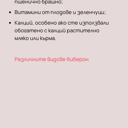
пшенично брашно;
Витамини от плодове и зеленчуци;
Калций, особено ако сте използвали
обогатено с калций растително
мляко или кърма.
Различните видове биберон