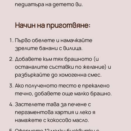
педиатъра на детето ви.
Начин на приготвяне:
Първо обелете и намачкайте
зрелите банани с вилица.
Добавете към тях брашното (и
останалите съставки по желание) и
разбъркайте до хомогенна смес.
Ако полученото тесто е прекалено
течно, добавете още малко брашно.
Застелете тава за печене с
пергаментова хартия и леко я
намажете с кокосово масло.
Оформете 12 малки бисквитки с