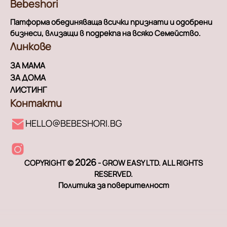
Bebeshori
Патформа обединяваща всички признати и одобрени
бизнеси, влизащи в подрекпа на всяко Семейство.
Линкове
ЗА МАМА
ЗА ДОМА
ЛИСТИНГ
Контакти
HELLO@BEBESHORI.BG
2026
COPYRIGHT ©
- GROW EASY LTD. ALL RIGHTS
RESERVED.
Политика за поверителност