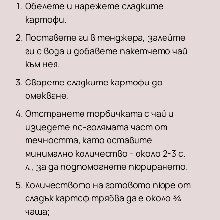
Обелете и нарежете сладките
картофи.
Поставете ги в тенджера, залейте
ги с вода и добавете пакетчето чай
към нея.
Сварете сладките картофи до
омекване.
Отстранете торбичката с чай и
изцедете по-голямата част от
течността, като оставите
минимално количество - около 2-3 с.
л., за да подпомогнете пюрирането.
Количеството на готовото пюре от
сладък картоф трябва да е около ¾
чаша;