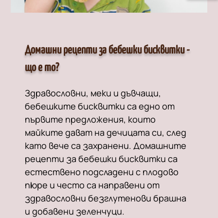
Домашни рецепти за бебешки бисквитки -
що е то?
Здравословни, меки и дъвчащи,
бебешките бисквитки са еднo от
първите предложения, които
майките дават на дечицата си, след
като вече са захранени. Домашните
рецепти за бебешки бисквитки са
естествено подсладени с плодово
пюре и често са направени от
здравословни безглутенови брашна
и добавени зеленчуци.