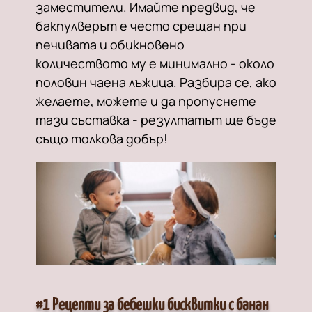
заместители. Имайте предвид, че
бакпулверът е често срещан при
печивата и обикновено
количеството му е минимално - около
половин чаена лъжица. Разбира се, ако
желаете, можете и да пропуснете
тази съставка - резултатът ще бъде
също толкова добър!
#1 Рецепти за бебешки бисквитки с банан