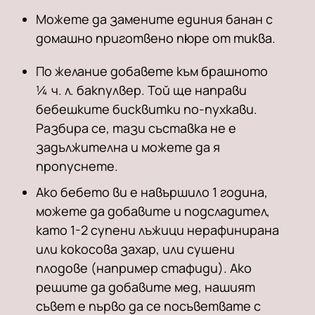
Можете да замените единия банан с
домашно приготвено пюре от тиква.
По желание добавете към брашното
¼ ч. л. бакпулвер. Той ще направи
бебешките бисквитки по-пухкави.
Разбира се, тази съставка не е
задължителна и можете да я
пропуснете.
Ако бебето ви е навършило 1 година,
можете да добавите и подсладител,
като 1-2 супени лъжици нерафинирана
или кокосова захар, или сушени
плодове (например стафиди). Ако
решите да добавите мед, нашият
съвет е първо да се посъветвате с