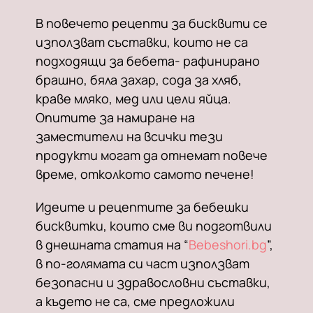
В повечето рецепти за бисквити се
използват съставки, които не са
подходящи за бебета- рафинирано
брашно, бяла захар, сода за хляб,
краве мляко, мед или цели яйца.
Опитите за намиране на
заместители на всички тези
продукти могат да отнемат повече
време, отколкото самото печене!
Идеите и рецептите за бебешки
бисквитки, които сме ви подготвили
в днешната статия на “
Bebeshori.bg
”,
в по-голямата си част използват
безопасни и здравословни съставки,
а където не са, сме предложили