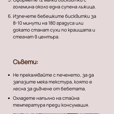
големина около една супена лъжица.
Изпечете бебешките бисквитки за
8-10 минути на 180 градуса или
докато станат сухи по краищата и
стегнат в центъра.
Съвет
и:
Не прекалявайте с печенето, за да
запазите мека текстура, която е
лесна за дъвчене от бебетата.
Охладете напълно на стайна
температура преди консумация.