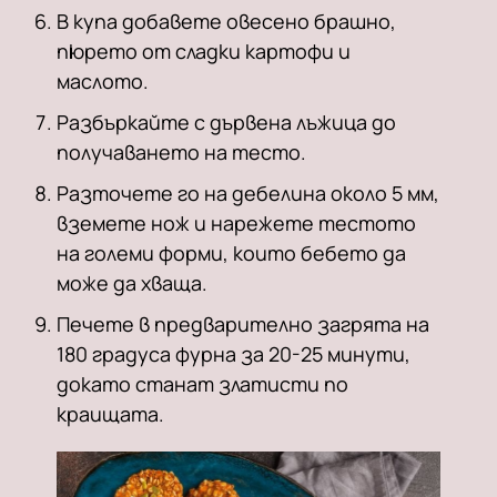
В купа добавете овесено брашно,
пюрето от сладки картофи и
маслото.
Разбъркайте с дървена лъжица до
получаването на тесто.
Разточете го на дебелина около 5 мм,
вземете нож и нарежете тестото
на големи форми, които бебето да
може да хваща.
Печете в предварително загрята на
180 градуса фурна за 20-25 минути,
докато станат златисти по
краищата.