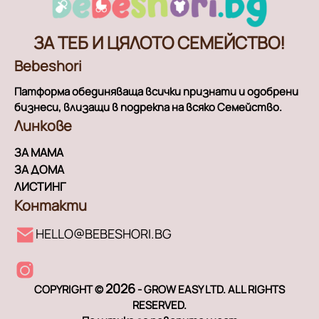
ЗА ТЕБ И ЦЯЛОТО СЕМЕЙСТВО!
Bebeshori
Патформа обединяваща всички признати и одобрени
бизнеси, влизащи в подрекпа на всяко Семейство.
Линкове
ЗА МАМА
ЗА ДОМА
ЛИСТИНГ
Контакти
HELLO@BEBESHORI.BG
2026
COPYRIGHT ©
- GROW EASY LTD. ALL RIGHTS
RESERVED.