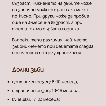
възраст. Никненето на зъбите може
да започне малко по-рано или малко
по-късно. При други може да пробие
още на 3-месечна възраст, а при
трети- около първата годинка.
Въпреки тези различия, най-често
зъбоникненето при бебетата следва
посочената по-долу хронология:
Долни зъби
централен резец: 6-10 месеца;
страничен резец: 10-16 месеца;
кучешки: 17-23 месеца;