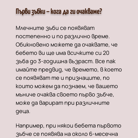
Първи зъбки – кога да ги очакваме?
Млечните зъби се появяват
постепенно и по различно време.
Обикновено можете да очаквате, че
бебето ви ще има всичките си 20
зъба до 3-годишна възраст. Все пак
имайте предвид, че времето, в което
се появяват те и признаците, по
които можем да познаем, че вашето
мъниче очаква своето първо зъбче,
може да варират при различните
деца.
Например, при някои бебета първото
зъбче се появява на около 6-месечна