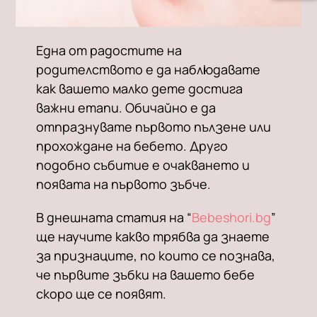
Една от радостите на
родителството е да наблюдавате
как вашето малко дете достига
важни етапи. Обичайно е да
отпразнувате първото пълзене или
прохождане на бебето. Друго
подобно събитие е очакването и
появата на първото зъбче.
В днешната статия на “
Bebeshori.bg
”
ще научите какво трябва да знаете
за признаците, по които се познава,
че първите зъбки на вашето бебе
скоро ще се появят.