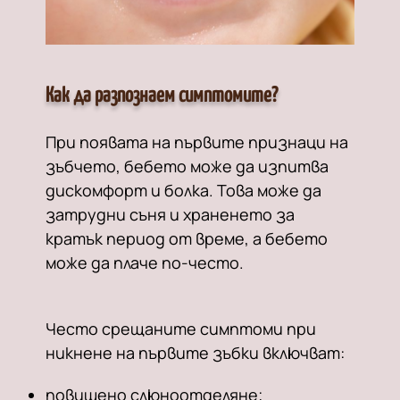
Как да разпознаем симптомите?
При появата на първите признаци на
зъбчето, бебето може да изпитва
дискомфорт и болка. Това може да
затрудни съня и храненето за
кратък период от време, а бебето
може да плаче по-често.
Често срещаните симптоми при
никнене на първите зъбки включват:
повишено слюноотделяне;