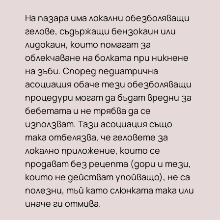
На пазара има локални обезболяващи
гелове, съдържащи бензокаин или
лидокаин, които помагат за
облекчаване на болката при никнене
на зъби. Според педиатрична
асоциация обаче тези обезболяващи
процедури могат да бъдат вредни за
бебетата и не трябва да се
използват. Тази асоциация също
така отбелязва, че геловете за
локално приложение, които се
продават без рецепта (дори и тези,
които не действат упойващо), не са
полезни, тъй като слюнката така или
иначе ги отмива.