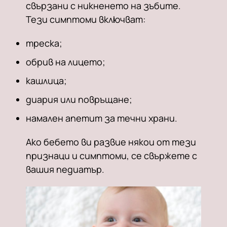
свързани с никненето на зъбите.
Тези симптоми включват:
треска;
обрив на лицето;
кашлица;
диария или повръщане;
намален апетит за течни храни.
Ако бебето ви развие някои от тези
признаци и симптоми, се свържете с
вашия педиатър.