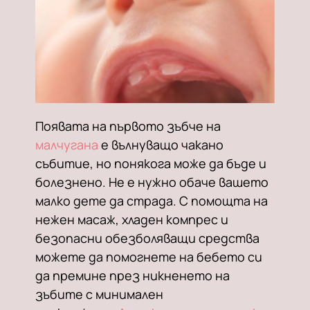
Появата на първото зъбче на
малчугана
е вълнуващо чакано
събитие, но понякога може да бъде и
болезнено. Не е нужно обаче вашето
малко дете да страда. С помощта на
нежен масаж, хладен компрес и
безопасни обезболяващи средства
можете да помогнете на бебето си
да премине през никненето на
зъбите с минимален