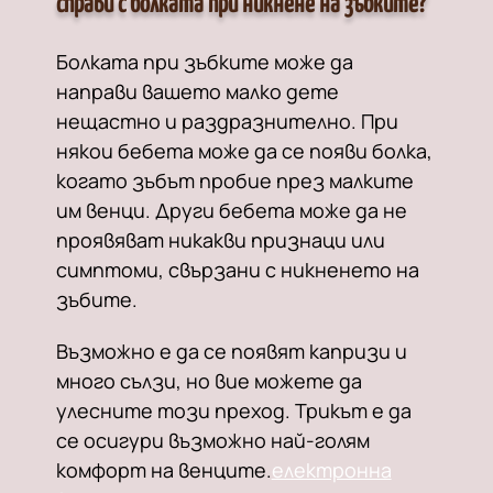
справи с болката при никнене на зъбките?
Болката при зъбките може да
направи вашето малко дете
нещастно и раздразнително. При
някои бебета може да се появи болка,
когато зъбът пробие през малките
им венци. Други бебета може да не
проявяват никакви признаци или
симптоми, свързани с никненето на
зъбите.
Възможно е да се появят капризи и
много сълзи, но вие можете да
улесните този преход. Трикът е да
се осигури възможно най-голям
комфорт на венците.
електронна