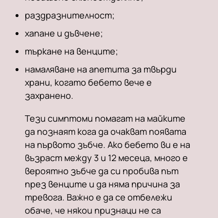
раздразнителност;
хапане и дъвчене;
търкане на венците;
намаляване на апетита за твърди
храни, когато бебето вече е
захранено.
Тези симптоми помагат на майките
да познаят кога да очакват появата
на първото зъбче. Ако бебето ви е на
възраст между 3 и 12 месеца, много е
вероятно зъбче да си пробива път
през венците и да няма причина за
тревога. Важно е да се отбележи
обаче, че някои признаци не са