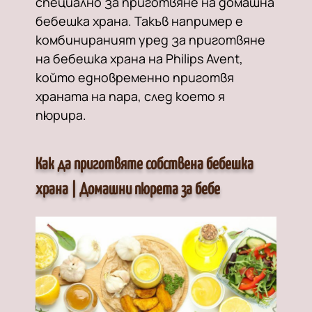
специално за приготвяне на домашна
бебешка храна. Такъв например е
комбинираният уред за приготвяне
на бебешка храна на Philips Avent,
който едновременно приготвя
храната на пара, след което я
пюрира.
Как да приготвяте собствена бебешка
храна | Домашни пюрета за бебе