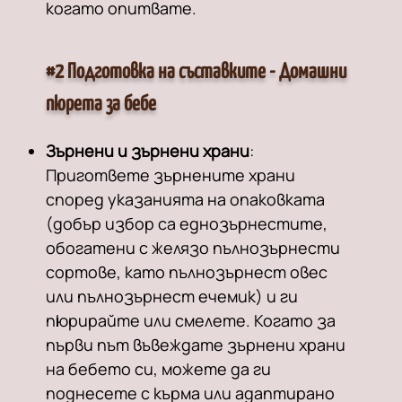
когато опитвате.
#2 Подготовка на съставките - Домашни
пюрета за бебе
Зърнени и зърнени храни
:
Пригответе зърнените храни
според указанията на опаковката
(добър избор са еднозърнестите,
обогатени с желязо пълнозърнести
сортове, като пълнозърнест овес
или пълнозърнест ечемик) и ги
пюрирайте или смелете. Когато за
първи път въвеждате зърнени храни
на бебето си, можете да ги
поднесете с кърма или адаптирано