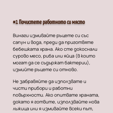
#1 Почистете работното си място
Винаги измивайте ръцете си със
сапун и вода, преди да приготвяте
бебешката храна. Ако сте докоснали
сурово месо, риба или яйца (в които
могат да се съдържат бактерии),
измийте ръцете си отново.
Не забравяйте да използвате и
чисти прибори и работни
повърхности. Ако опитвате храната,
докато я готвите, използвайте нова
лъжица или я измивайте всеки път,