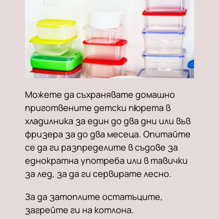
Можете да съхранявате домашно
приготвените детски пюрета в
хладилника за един до два дни или във
фризера за до два месеца. Опитайте
се да ги разпределите в съдове за
еднократна употреба или в тавички
за лед, за да ги сервирате лесно.
За да затоплите остатъците,
загрейте ги на котлона.