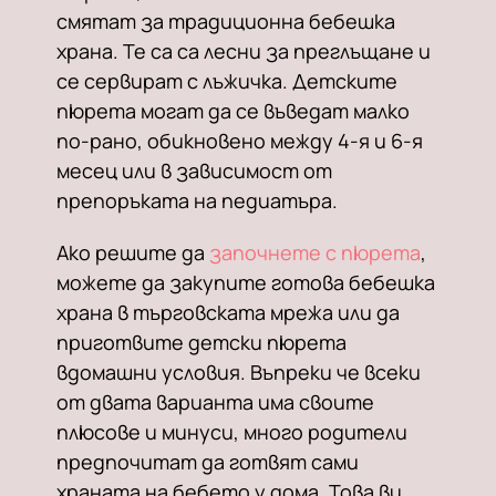
смятат за традиционна бебешка
храна. Те са са лесни за преглъщане и
се сервират с лъжичка. Детските
пюрета могат да се въведат малко
по-рано, обикновено между 4-я и 6-я
месец или в зависимост от
препоръката на педиатъра.
Ако решите да
започнете с пюрета
,
можете да закупите готова бебешка
храна в търговската мрежа или да
приготвите детски пюрета
вдомашни условия. Въпреки че всеки
от двата варианта има своите
плюсове и минуси, много родители
предпочитат да готвят сами
храната на бебето у дома. Това ви