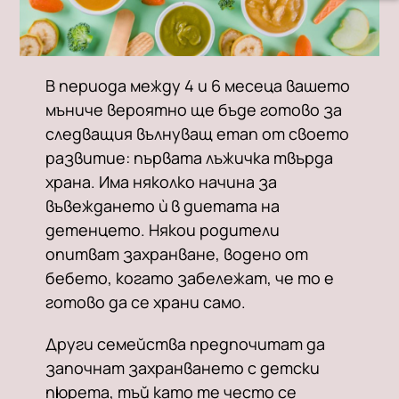
В периода между 4 и 6 месеца вашето
мъниче вероятно ще бъде готово за
следващия вълнуващ етап от своето
развитие: първата лъжичка твърда
храна. Има няколко начина за
въвеждането ѝ в диетата на
детенцето. Някои родители
опитват захранване, водено от
бебето, когато забележат, че то е
готово да се храни само.
Други семейства предпочитат да
започнат захранването с детски
пюрета, тъй като те често се