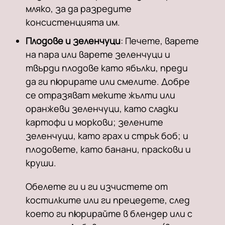
мляко, за да разредите
консистенцията им.
Плодове и зеленчуци
: Печете, варете
на пара или варете зеленчуци и
твърди плодове като ябълки, преди
да ги пюрирате или смелите. Добре
се отразяват меките жълти или
оранжеви зеленчуци, като сладки
картофи и моркови; зелените
зеленчуци, като грах и стрък боб; и
плодовете, като банани, праскови и
круши.
Обелете ги и ги изчистете от
костилките или ги прецедете, след
което ги пюрирайте в блендер или с