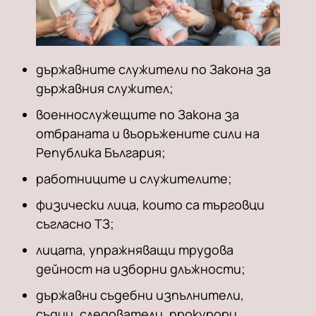
държавните служители по Закона за
държавния служител;
военнослужещите по Закона за
отбраната и въоръжените сили на
Република България;
работниците и служителите;
физически лица, които са търговци
съгласно ТЗ;
лицата, упражняващи трудова
дейност на изборни длъжности;
държавни съдебни изпълнители,
съдии, следователи, прокурори,