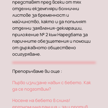
представят пред всеки от тях
отделни екземпляри болнични
листове за бременност и
майчинство, както и да попълнят
отделни заявления-декларации,
приложение № 2 към Наредбата за
паричните обезщетения и помощи
от държавното обществено
осигуряване.
Препоръчваме ви още :
Първо излизане навън с бебето. Как
да се подготвим?
Носене на бебето в слинг/
ергономична раница – за и против