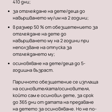
410 дни;
за отглеждане на дете/деца до
навършването му/им на 2 години;
в размер 50 % от обезщетението за
отглеждане на дете до
навършването му на 2 години при
неползване на отпуска за
отглеждането му;
осиновяване на дете/деца до 5-
годишна възраст.
Паричното обезщетение се изплаща
на осиновителката/осиновителя,
който сам е осиновил дете, за срок
до 365 дни от датата на предаване
на детето за осиновяване. Но не по-