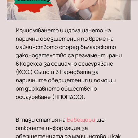
Изчисляването и изплащането на
парични обезщетения по време на
майчинството според българското
законодателство са регламентирани
в Кодекса за социално осигуряване
(КСО.) Също и в Наредбата за
паричните обезщетения и помощи
от държавното обществено
осигуряване (НПОПДОО).
В тази статия на
Бебешори
ще
откриете информация за
обезщетенията за майчинство и как