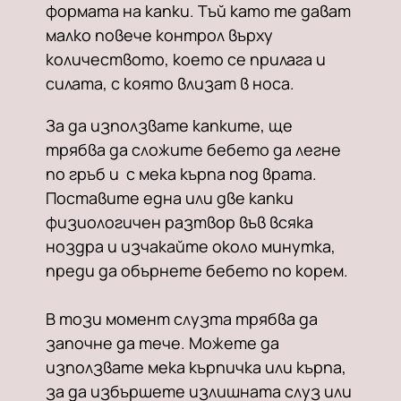
формата на капки. Тъй като те дават
малко повече контрол върху
количеството, което се прилага и
силата, с която влизат в носа.
За да използвате капките, ще
трябва да сложите бебето да легне
по гръб и с мека кърпа под врата.
Поставите една или две капки
физиологичен разтвор във всяка
ноздра и изчакайте около минутка,
преди да обърнете бебето по корем.
В този момент слузта трябва да
започне да тече. Можете да
използвате мека кърпичка или кърпа,
за да избършете излишната слуз или