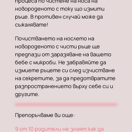
процеса по чистене на носа на
новороденото с току що измити
ръце. В противен случай може да
съжалявате!
Почистването на нослето на
новороденото с чисти ръце ще
предпази от заразяване на вашето
бебе с микроби. Не забравяйте да
измиете ръцете си след изчистване
на секретите, за да предотвратите
разпространението върху себе си и
другите.
Препоръчваме ви още:
9 от 10 родители не знаят как да