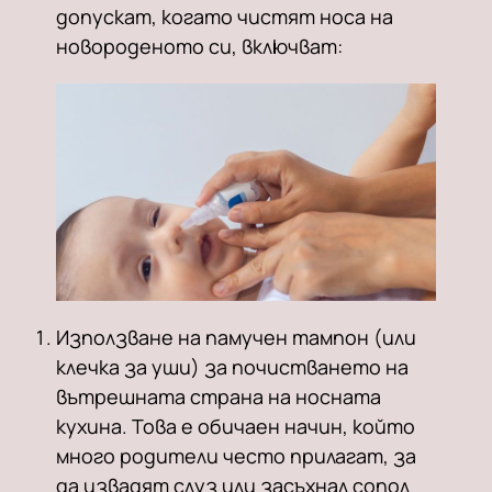
допускат, когато чистят носа на
новороденото си, включват:
Използване на памучен тампон (или
клечка за уши) за почистването на
вътрешната страна на носната
кухина. Това е обичаен начин, който
много родители често прилагат, за
да извадят слуз или засъхнал сопол