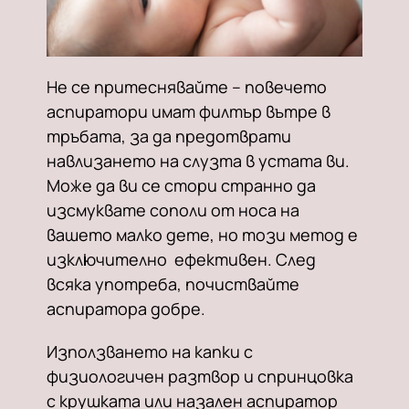
Не се притеснявайте – повечето
аспиратори имат филтър вътре в
тръбата, за да предотврати
навлизането на слузта в устата ви.
Може да ви се стори странно да
изсмуквате сополи от носа на
вашето малко дете, но този метод е
изключително ефективен. След
всяка употреба, почиствайте
аспиратора добре.
Използването на капки с
физиологичен разтвор и спринцовка
с крушката или назален аспиратор