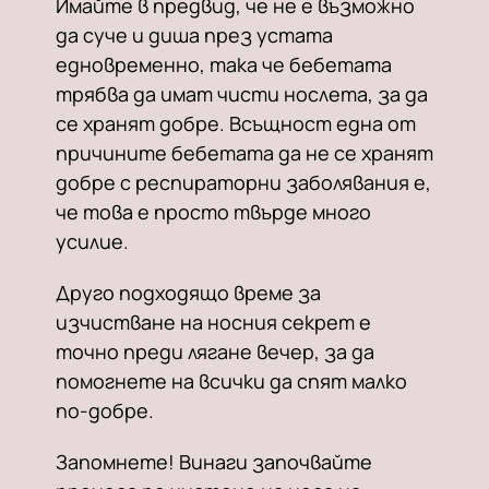
Имайте в предвид, че не е възможно
да суче и диша през устата
едновременно, така че бебетата
трябва да имат чисти нослета, за да
се хранят добре. Всъщност една от
причините бебетата да не се хранят
добре с респираторни заболявания е,
че това е просто твърде много
усилие.
Друго подходящо време за
изчистване на носния секрет е
точно преди лягане вечер, за да
помогнете на всички да спят малко
по-добре.
Запомнете! Винаги започвайте