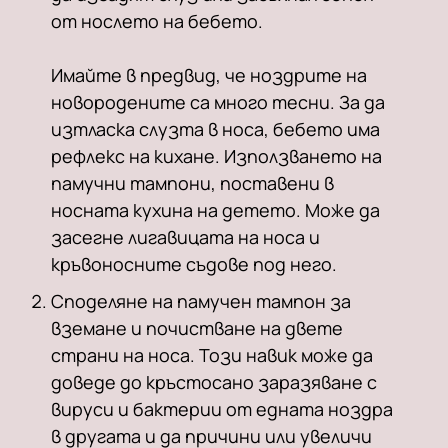
от нослето на бебето.
Имайте в предвид, че ноздрите на
новородените са много тесни. За да
изтласка слузта в носа, бебето има
рефлекс на кихане. Използването на
памучни тампони, поставени в
носната кухина на детето. Може да
засегне лигавицата на носа и
кръвоносните съдове под него.
Споделяне на памучен тампон за
вземане и почистване на двете
страни на носа. Този навик може да
доведе до кръстосано заразяване с
вируси и бактерии от едната ноздра
в другата и да причини или увеличи