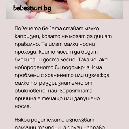
Повечето бебета стават малко
капризни, когато не могат да дишат
правилно. Те имат малки носни
проходи, които могат да бъдат
блокирани доста лесно. Така че, ако
новороденото ви подсмърча. Има
проблеми с храненето или изглежда
малко по-раздразнително от
обикновено, най-вероятната
причина е течащо или запушено
носле.
Някои родителите използват
памучни тампони, а други направо