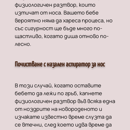
физиологичен разтвор, които
изтичат от носа. Вашето бебе
вероятно няма да хареса процеса, но
със сигурност ще бъде много по-
щастливо, когато диша отново по-
лесно.
Почистване с назален аспиратор за нос
В този случай, когато оставите
бебето да лежи по гръб, капнете
физиологичен разтвор във всяка една
от ноздрите на новороденото и
изчакате известно време слузта да
се втечни, след което идва време да