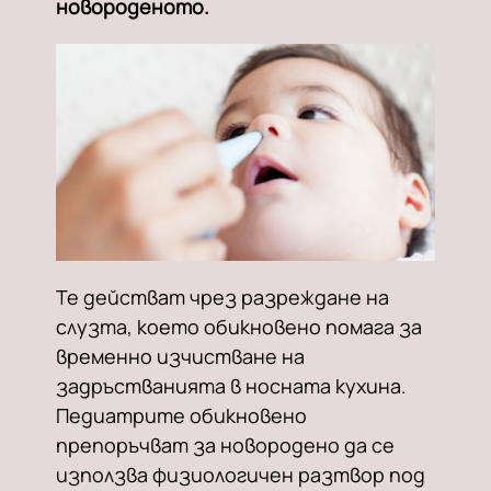
новороденото.
Те действат чрез разреждане на
слузта, което обикновено помага за
временно изчистване на
задръстванията в носната кухина.
Педиатрите обикновено
препоръчват за новородено да се
използва физиологичен разтвор под