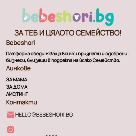
ЗА ТЕБ И ЦЯЛОТО СЕМЕЙСТВО!
Bebeshori
Патформа обединяваща всички признати и одобрени
бизнеси, влизащи в подрекпа на всяко Семейство.
Линкове
ЗА МАМА
ЗА ДОМА
ЛИСТИНГ
Контакти
HELLO@BEBESHORI.BG