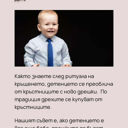
Както знаете след ритуала на
кръщенето, детенцето се преоблича
от кръстниците с ново дрешки. По
традиция дрехите се купуват от
кръстниците.
Нашият съвет е, ако детенцето е