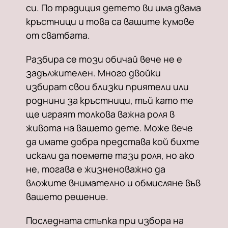
си. По традиция детето ви има двама
кръстници и това са вашите кумове
от сватбата.
Разбира се този обичай вече не е
задължителен. Много двойки
избират свои близки приятели или
роднини за кръстници, тъй като те
ще играят толкова важна роля в
живота на вашето дете. Може вече
да имате добра представа кой бихте
искали да поемете тази роля, но ако
не, тогава е жизненоважно да
вложите внимателно и обмисляне във
вашето решение.
Последната стъпка при избора на