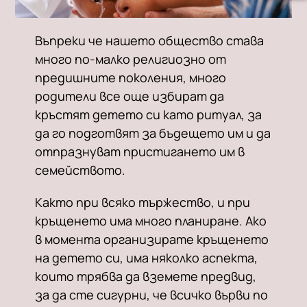
Въпреки че нашето общество става
много по-малко религиозно от
предишните поколения, много
родители все още избират да
кръстят детето си като ритуал, за
да го подготвят за бъдещето им и да
отпразнуват пристигането им в
семейството.
Както при всяко тържество, и при
кръщенето има много планиране. Ако
в момента организирате кръщенето
на детето си, има няколко аспекта,
които трябва да вземете предвид,
за да сте сигурни, че всичко върви по