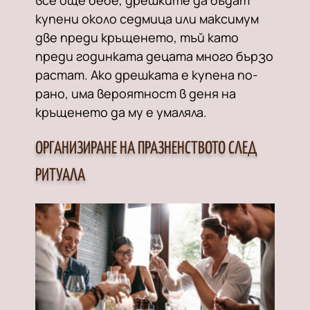
все още бебе, дрешките да бъдат
купени около седмица или максимум
две преди кръщенето, тъй като
преди годинката децата много бързо
растат. Ако дрешката е купена по-
рано, има вероятност в деня на
кръщенето да му е умаляла.
ОРГАНИЗИРАНЕ НА ПРАЗНЕНСТВОТО СЛЕД
РИТУАЛА