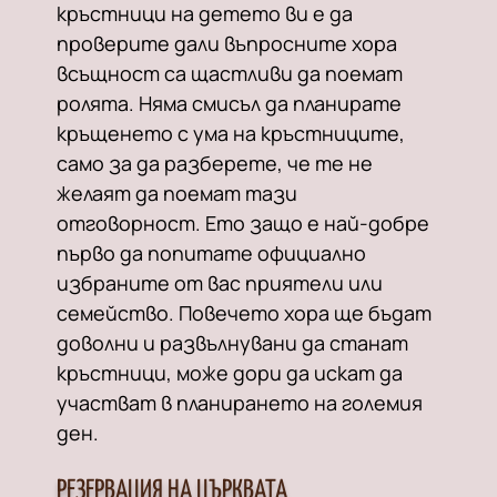
кръстници на детето ви е да
проверите дали въпросните хора
всъщност са щастливи да поемат
ролята. Няма смисъл да планирате
кръщенето с ума на кръстниците,
само за да разберете, че те не
желаят да поемат тази
отговорност. Ето защо е най-добре
първо да попитате официално
избраните от вас приятели или
семейство. Повечето хора ще бъдат
доволни и развълнувани да станат
кръстници, може дори да искат да
участват в планирането на големия
ден.
РЕЗЕРВАЦИЯ НА ЦЪРКВАТА