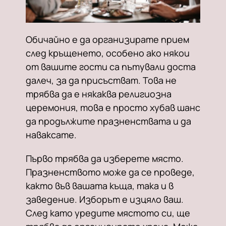
Обичайно е да организирате прием
след кръщенето, особено ако някои
от вашите гости са пътували доста
далеч, за да присъстват. Това не
трябва да е някаква религиозна
церемония, това е просто хубав шанс
да продължите празненствата и да
наваксате.
Първо трябва да изберете място.
Празненството може да се проведе,
както във вашата къща, така и в
заведение. Изборът е изцяло ваш.
След като уредите мястото си, ще