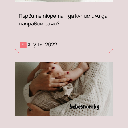
Първите пюрета - да купим или да
направим сами?
Когато настъпи етапа на
яну 16, 2022
захранване, е време да вземете
важно решение - да купувате или
да приготвяте сами първите
пюрета.