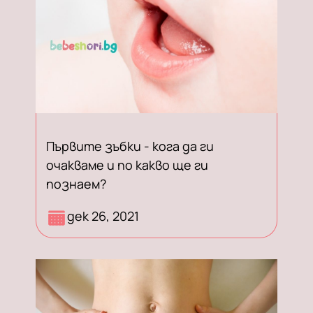
Първите зъбки - кога да ги
очакваме и по какво ще ги
познаем?
Разбери кога поникват първите
дек 26, 2021
зъбки на бебетата, как да
облекчиш дискомфорта и кои
методи помагат най-добре.